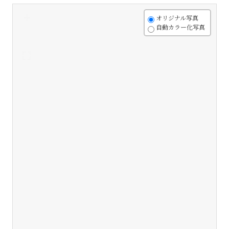
+
オリジナル写真
自動カラー化写真
-