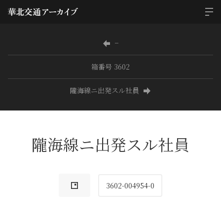
−
箱番号 3602
隴海線ニ出発スル社員
隴海線ニ出発スル社員
3602-004954-0