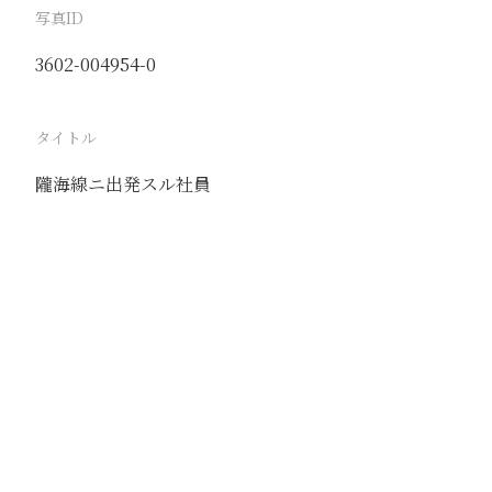
写真ID
3602-004954-0
タイトル
隴海線ニ出発スル社員
駅
済南
路線
津浦線
膠済線