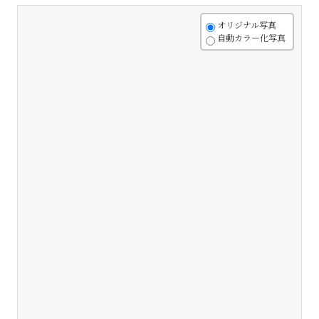
+
オリジナル写真
自動カラー化写真
-