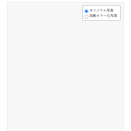
+
オリジナル写真
自動カラー化写真
-