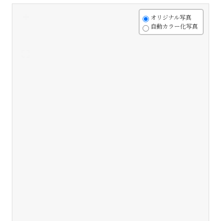
+
オリジナル写真
自動カラー化写真
-