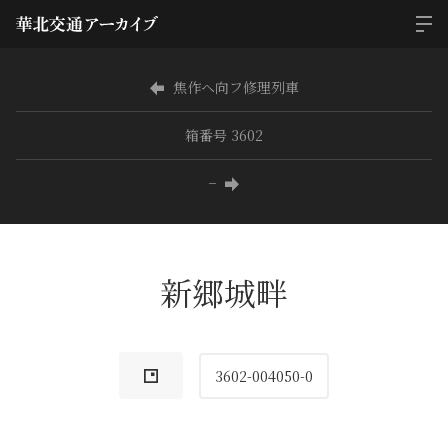
焦作ヘ向フ修理列車
箱番号 3602
−
新郷城畔
3602-004050-0