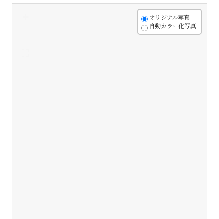
+
オリジナル写真
自動カラー化写真
-