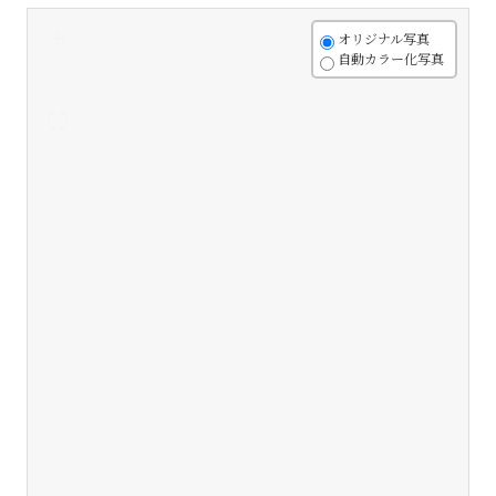
+
オリジナル写真
自動カラー化写真
-