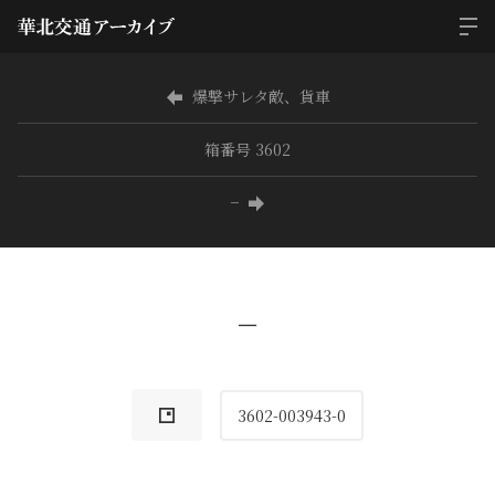
爆撃サレタ敵、貨車
箱番号 3602
−
−
3602-003943-0