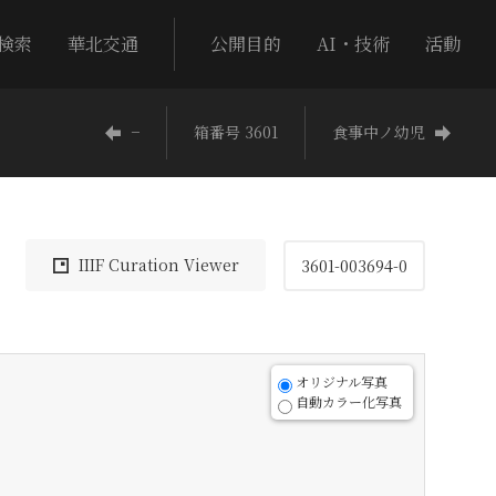
検索
華北交通
公開目的
AI・技術
活動
−
箱番号 3601
食事中ノ幼児
IIIF Curation Viewer
3601-003694-0
オリジナル写真
自動カラー化写真