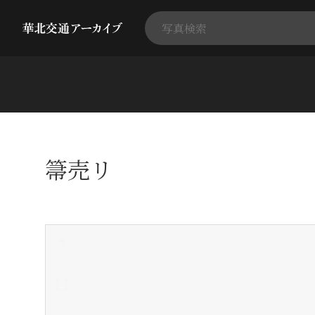
箒売リ
+
-