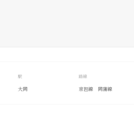
駅
路線
大同
京包線
同蒲線
送付先
使用目的