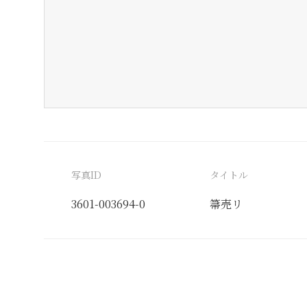
写真ID
タイトル
3601-003694-0
箒売リ
分類番号
検閲印