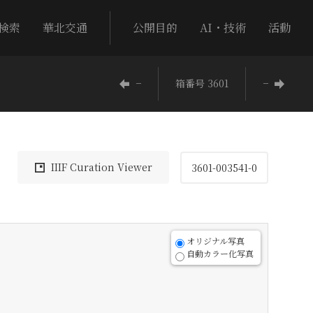
検索
華北交通
公開目的
AI・技術
活動
−
箱番号 3601
−
IIIF Curation Viewer
3601-003541-0
オリジナル写真
自動カラー化写真