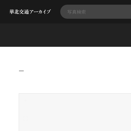
−
+
-