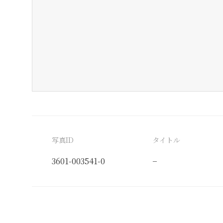
写真ID
タイトル
3601-003541-0
−
分類番号
検閲印