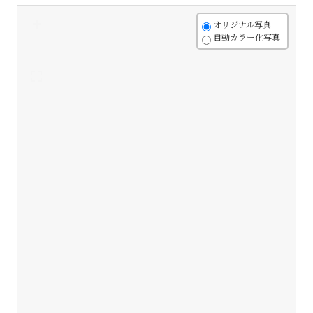
+
オリジナル写真
自動カラー化写真
-