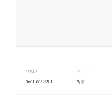
写真ID
タイトル
3601-003235-1
碼頭
分類番号
検閲印