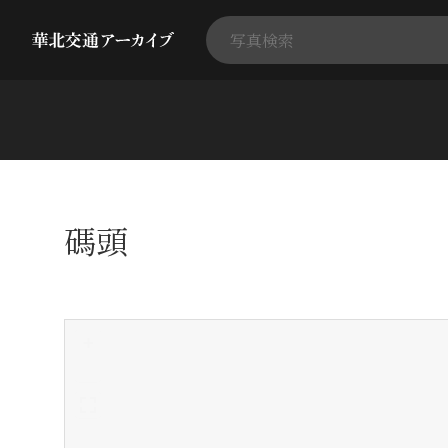
碼頭
+
-