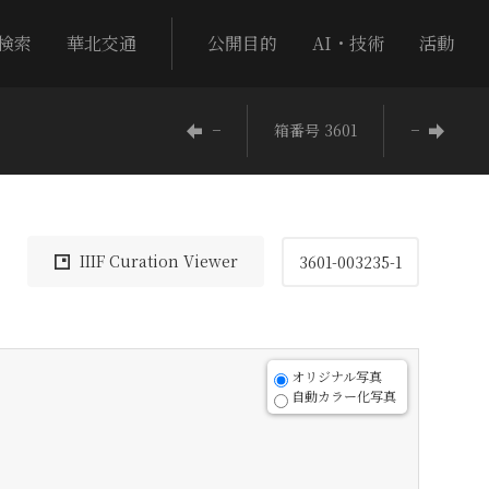
検索
華北交通
公開目的
AI・技術
活動
−
箱番号 3601
−
IIIF Curation Viewer
3601-003235-1
オリジナル写真
自動カラー化写真