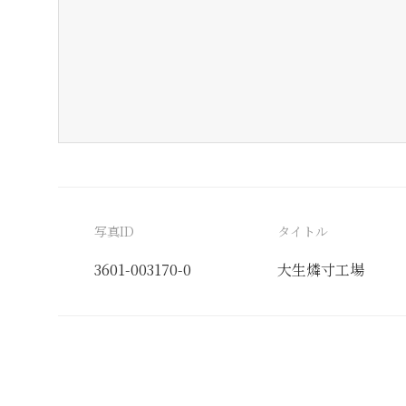
写真ID
タイトル
3601-003170-0
大生燐寸工場
分類番号
検閲印