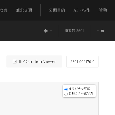
検索
華北交通
公開目的
AI・技術
活動
−
箱番号 3601
−
IIIF Curation Viewer
3601-003170-0
オリジナル写真
自動カラー化写真