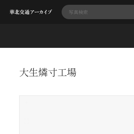
大生燐寸工場
+
-