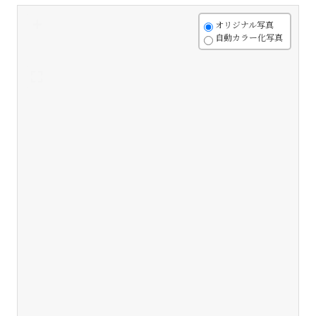
+
オリジナル写真
自動カラー化写真
-