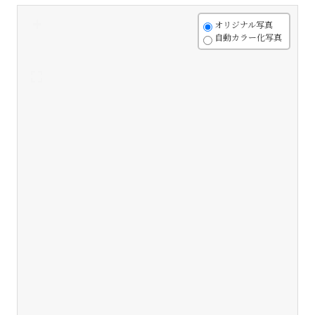
+
オリジナル写真
自動カラー化写真
-