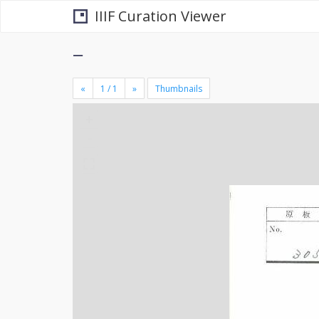
IIIF Curation Viewer
−
«
»
Thumbnails
+
×
-
se