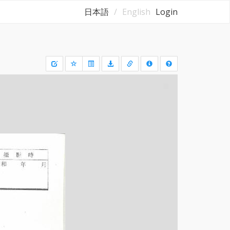
日本語
English
Login
Draw
a
rectangle