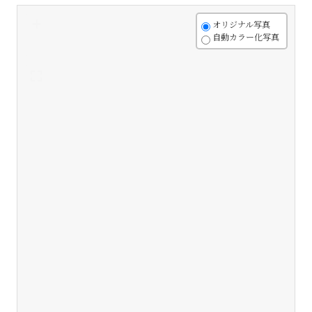
+
オリジナル写真
自動カラー化写真
-