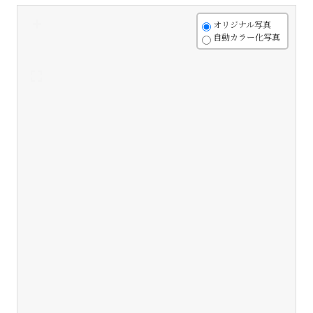
+
オリジナル写真
自動カラー化写真
-