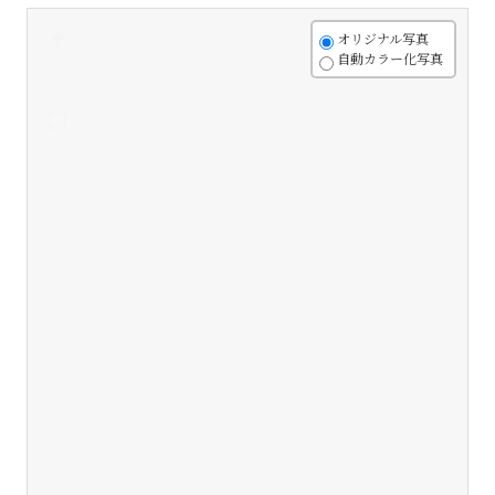
+
オリジナル写真
自動カラー化写真
-