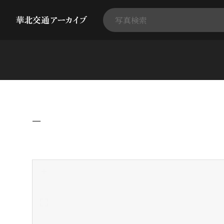
−
+
-