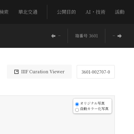
検索
華北交通
公開目的
AI・技術
活動
−
箱番号 3601
−
IIIF Curation Viewer
3601-002707-0
オリジナル写真
自動カラー化写真