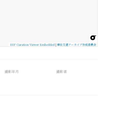
IIIF Curation Viewer Embedded
|
華北交通アーカイブ作成委員会
撮影年月
撮影者
備考