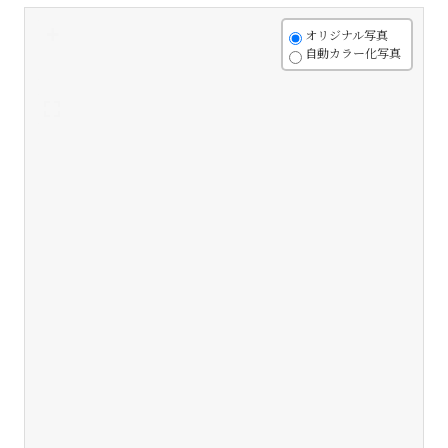
+
オリジナル写真
自動カラー化写真
-