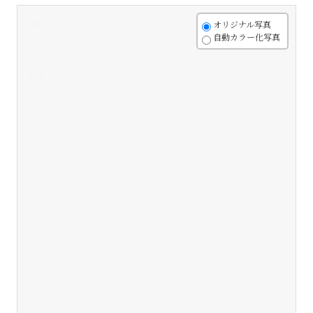
+
オリジナル写真
自動カラー化写真
-