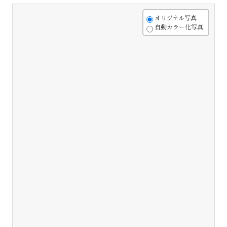
+
オリジナル写真
自動カラー化写真
-