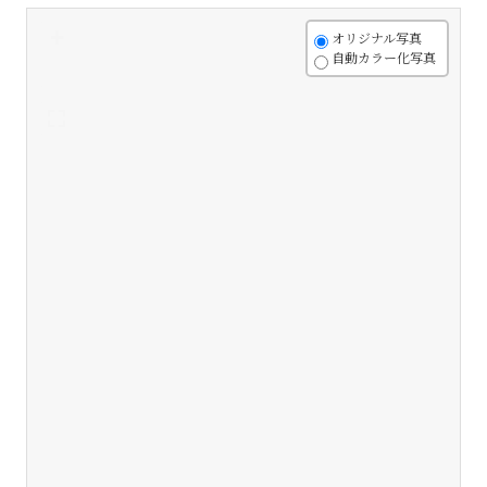
+
オリジナル写真
自動カラー化写真
-