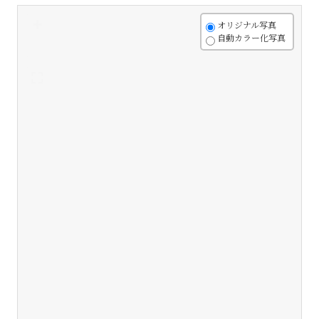
+
オリジナル写真
自動カラー化写真
-