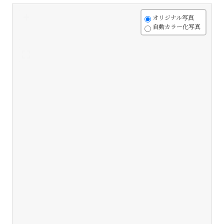
+
オリジナル写真
自動カラー化写真
-