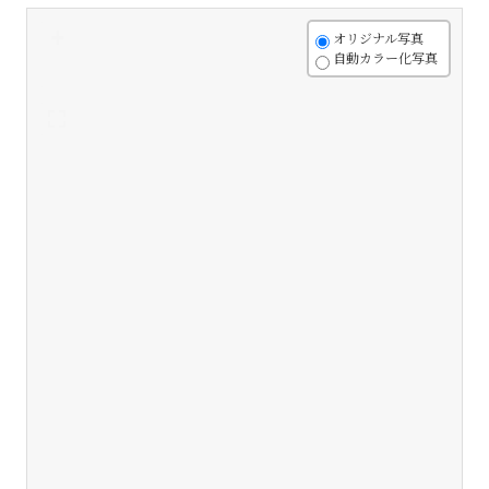
+
オリジナル写真
自動カラー化写真
-