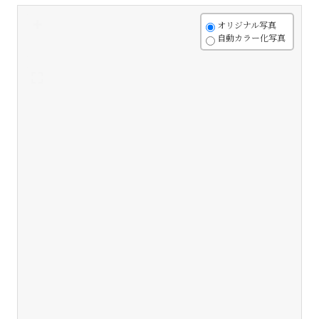
+
オリジナル写真
自動カラー化写真
-