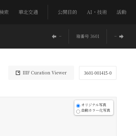
検索
華北交通
公開目的
AI・技術
活動
−
箱番号 3601
−
IIIF Curation Viewer
3601-001415-0
オリジナル写真
自動カラー化写真