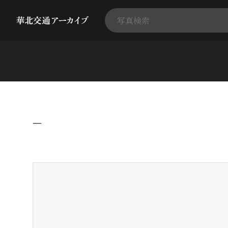
−
+
-