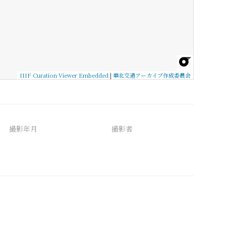
IIIF Curation Viewer Embedded
|
華北交通アーカイブ作成委員会
撮影年月
撮影者
備考