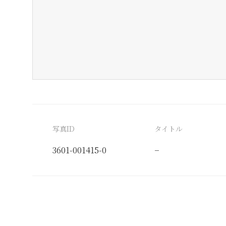
写真ID
タイトル
3601-001415-0
−
分類番号
検閲印