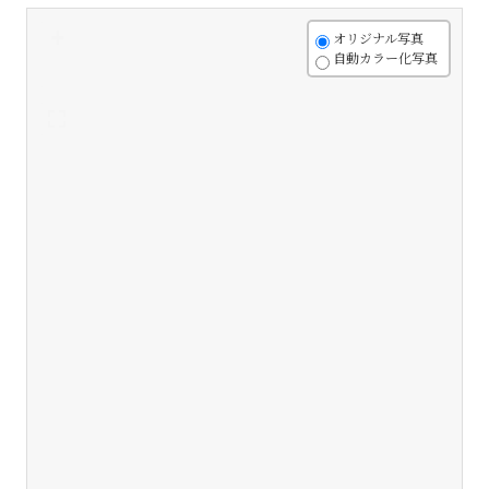
+
オリジナル写真
自動カラー化写真
-