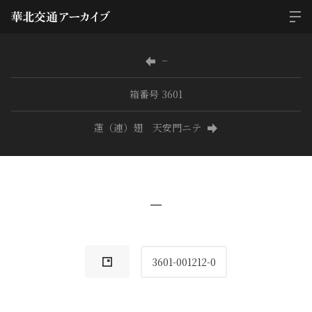
−
箱番号 3601
蓮（連）翅 天安門ニテ
−
3601-001212-0