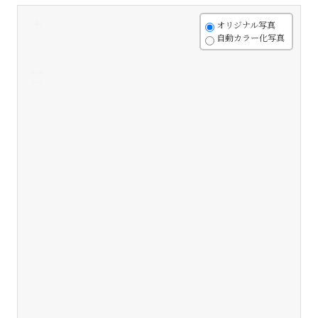
+
オリジナル写真
自動カラー化写真
-