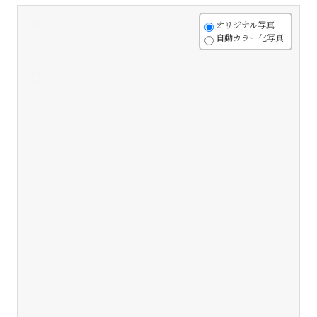
+
オリジナル写真
自動カラー化写真
-