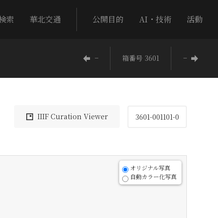
検索
華北交通
公開目的
AI・技術
活動
−
箱番号 3601
−
IIIF Curation Viewer
3601-001101-0
オリジナル写真
自動カラー化写真