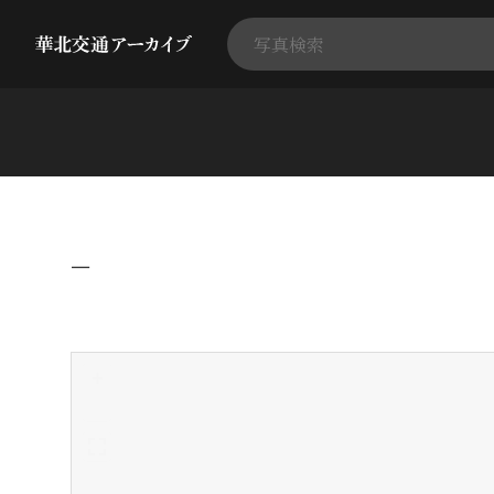
−
+
-