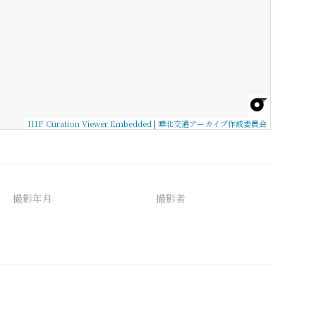
IIIF Curation Viewer Embedded
|
華北交通アーカイブ作成委員会
撮影年月
撮影者
備考