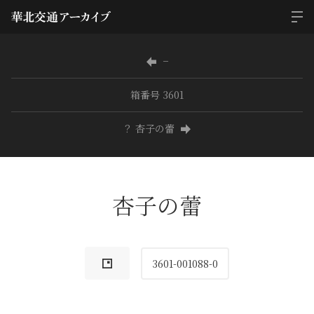
−
箱番号 3601
？ 杏子の蕾
杏子の蕾
3601-001088-0