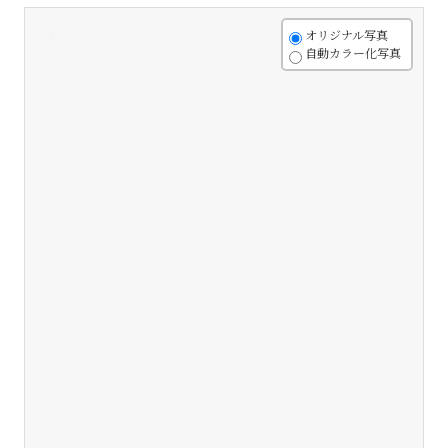
+
オリジナル写真
自動カラー化写真
-