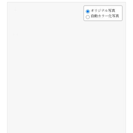
+
オリジナル写真
自動カラー化写真
-