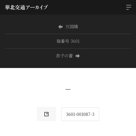
万国橋
箱番号 3601
杏子の蕾
−
3601-001087-3