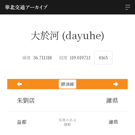
大於河 (dayuhe)
緯度
36.711318
経度
119.019713
0165
膠済線
朱劉店
濰県
写真のある
益都
濰県
隣駅