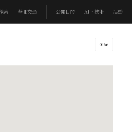
検索
華北交通
公開目的
AI・技術
活動
0166