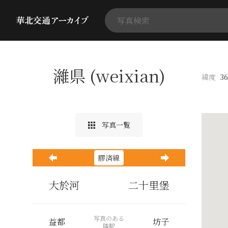
濰県 (weixian)
緯度
36
写真一覧
膠済線
大於河
二十里堡
写真のある
益都
坊子
隣駅