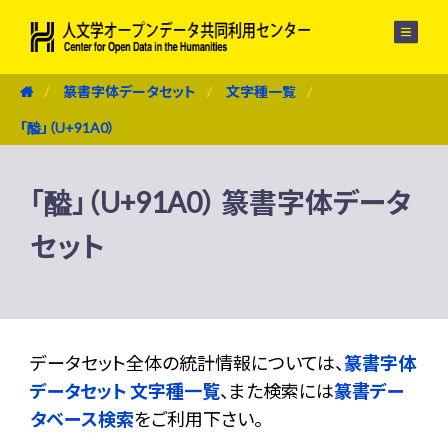
メニュー
篆書字体データセット
文字種一覧
「醠」（U+91A0）
「醠」（U+91A0） 篆書字体データ
セット
データセット全体の統計情報については、
篆書字体
データセット 文字種一覧
、また検索には
篆書デー
タベース検索
をご利用下さい。