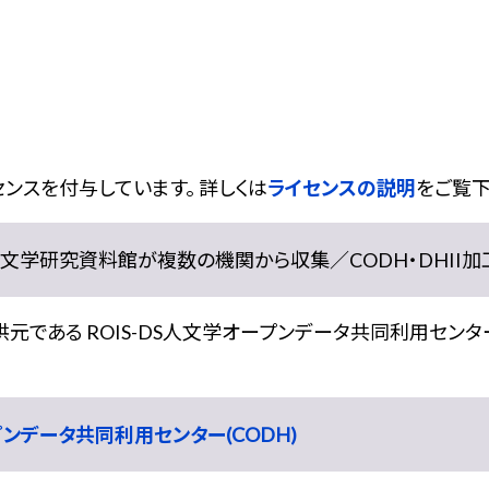
ンスを付与しています。 詳しくは
ライセンスの説明
をご覧下
学研究資料館が複数の機関から収集／CODH・DHII加工） doi:
である ROIS-DS人文学オープンデータ共同利用センター
ープンデータ共同利用センター(CODH)