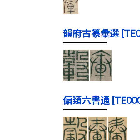
韻府古篆彙選 [TE000
偏類六書通 [TE0001