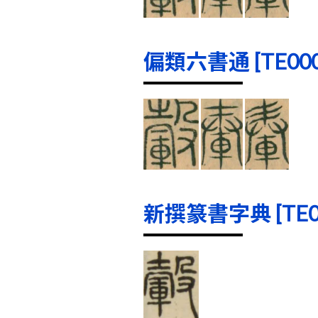
偏類六書通 [TE0002
新撰篆書字典 [TE000