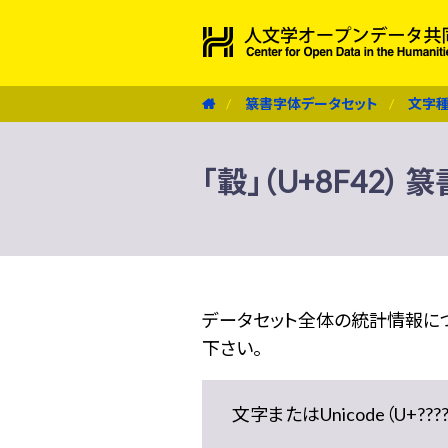
篆書字体データセット
文字
「轂」（U+8F42）
データセット全体の統計情報に
下さい。
文字またはUnicode（U+??