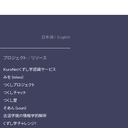
日本語
English
プロジェクト／リソース
KuroNetくずし字認識サービス
みを（miwo）
つくしプロジェクト
つくしチャット
つくし堂
そあん（soan）
古活字版の情報学的解析
くずし字チャレンジ！