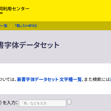
種一覧
「轂」（U+8F42）
 篆書字体データセット
ついては、
篆書字体データセット 文字種一覧
、また検索には
??）を入力：