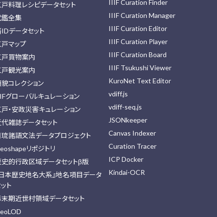
IIIF Curation Finder
江戸料理レシピデータセット
IIIF Curation Manager
武鑑全集
IIIF Curation Editor
藩IDデータセット
IIIF Curation Player
江戸マップ
IIIF Curation Board
江戸買物案内
IIIF Tsukushi Viewer
江戸観光案内
KuroNet Text Editor
顔貌コレクション
vdiff.js
IIFグローバルキュレーション
vdiff-seq.js
江戸・安政災害キュレーション
JSONkeeper
近代雑誌データセット
Canvas Indexer
日琉諸語文法データプロジェクト
Curation Tracer
eoshapeリポジトリ
ICP Docker
歴史的行政区域データセットβ版
Kindai-OCR
『日本歴史地名大系』地名項目データ
セット
幕末期近世村領域データセット
eoLOD