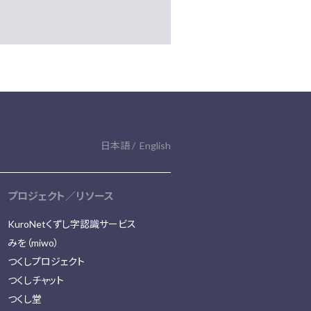
日本語
English
プロジェクト／リソース
KuroNetくずし字認識サービス
みを（miwo）
つくしプロジェクト
つくしチャット
つくし堂