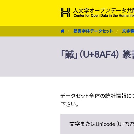
篆書字体データセット
文字
「諴」（U+8AF4）
データセット全体の統計情報に
下さい。
文字またはUnicode（U+??