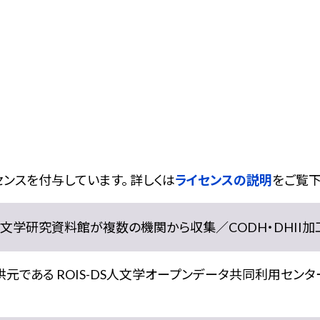
ンスを付与しています。 詳しくは
ライセンスの説明
をご覧下
学研究資料館が複数の機関から収集／CODH・DHII加工） doi:
である ROIS-DS人文学オープンデータ共同利用センター