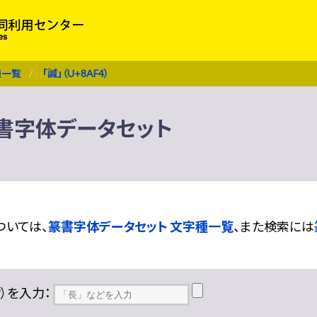
種一覧
「諴」（U+8AF4）
 篆書字体データセット
ついては、
篆書字体データセット 文字種一覧
、また検索には
??）を入力：