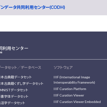
ープンデータ共同利用センター(CODH)
データセット／データベース
ソフトウェア
日本古典籍データセット
IIIF (International Image
Interoperability Framework)
日本古典籍くずし字データセット
IIIF Curation Platform
MNISTデータセット
IIIF Curation Viewer
篆書字体データセット
IIIF Curation Viewer Embedded
古活字データセット