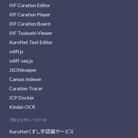
IIIF Curation Editor
IIIF Curation Player
IIIF Curation Board
IIIF Tsukushi Viewer
KuroNet Text Editor
vdiff.js
vdiff-seq.js
JSONkeeper
Canvas Indexer
Curation Tracer
ICP Docker
Kindai-OCR
プロジェクト／リソース
KuroNetくずし字認識サービス