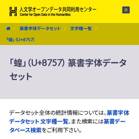
メニュー
篆書字体データセット
文字種一覧
「蝗」（U+8757）
「蝗」（U+8757） 篆書字体データ
セット
データセット全体の統計情報については、
篆書字体
データセット 文字種一覧
、また検索には
篆書デー
タベース検索
をご利用下さい。