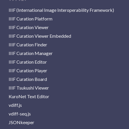
IIIF (International Image Interoperability Framework)
IIIF Curation Platform
IIIF Curation Viewer
IIIF Curation Viewer Embedded
IIIF Curation Finder
IIIF Curation Manager
IIIF Curation Editor
IIIF Curation Player
IIIF Curation Board
IIIF Tsukushi Viewer
KuroNet Text Editor
vdiff.js
vdiff-seq.js
JSONkeeper