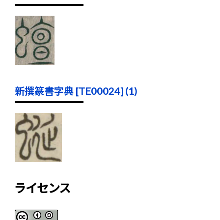
新撰篆書字典 [TE00024] (1)
ライセンス