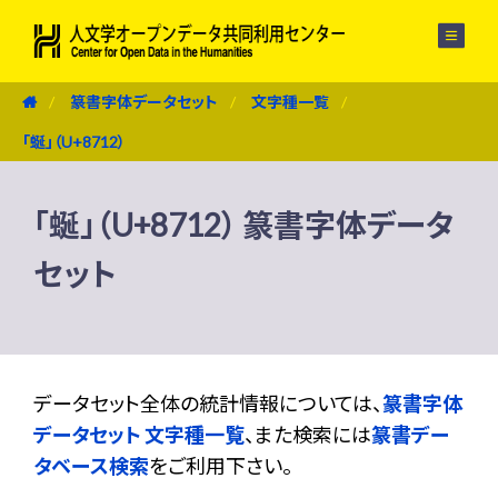
メニュー
篆書字体データセット
文字種一覧
「蜒」（U+8712）
「蜒」（U+8712） 篆書字体データ
セット
データセット全体の統計情報については、
篆書字体
データセット 文字種一覧
、また検索には
篆書デー
タベース検索
をご利用下さい。