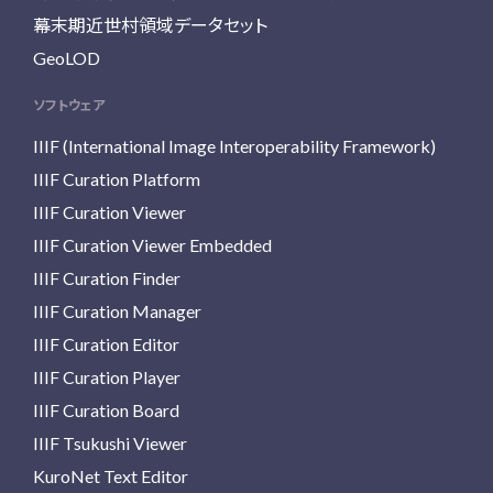
幕末期近世村領域データセット
GeoLOD
ソフトウェア
IIIF (International Image Interoperability Framework)
IIIF Curation Platform
IIIF Curation Viewer
IIIF Curation Viewer Embedded
IIIF Curation Finder
IIIF Curation Manager
IIIF Curation Editor
IIIF Curation Player
IIIF Curation Board
IIIF Tsukushi Viewer
KuroNet Text Editor