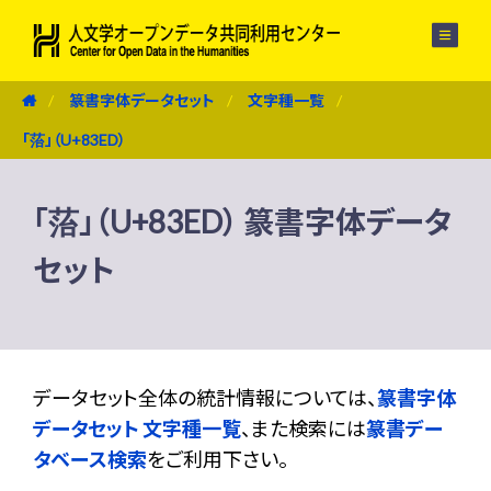
メニュー
篆書字体データセット
文字種一覧
「菭」（U+83ED）
「菭」（U+83ED） 篆書字体データ
セット
データセット全体の統計情報については、
篆書字体
データセット 文字種一覧
、また検索には
篆書デー
タベース検索
をご利用下さい。