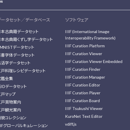
データセット／データベース
ソフトウェア
日本古典籍データセット
IIIF (International Image
Interoperability Framework)
日本古典籍くずし字データセット
IIIF Curation Platform
MNISTデータセット
IIIF Curation Viewer
篆書字体データセット
IIIF Curation Viewer Embedded
古活字データセット
IIIF Curation Finder
江戸料理レシピデータセット
IIIF Curation Manager
武鑑全集
IIIF Curation Editor
藩IDデータセット
IIIF Curation Player
江戸マップ
IIIF Curation Board
江戸買物案内
IIIF Tsukushi Viewer
江戸観光案内
KuroNet Text Editor
顔貌コレクション
vdiff.js
IIFグローバルキュレーション