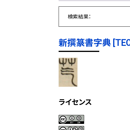
検索結果：
新撰篆書字典 [TE000
ライセンス