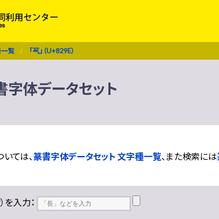
種一覧
「芞」（U+829E）
 篆書字体データセット
ついては、
篆書字体データセット 文字種一覧
、また検索には
??）を入力：