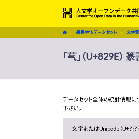
篆書字体データセット
文字
「芞」（U+829E）
データセット全体の統計情報に
下さい。
文字またはUnicode（U+??