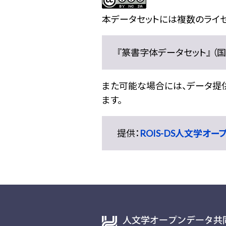
本データセットには複数のライセ
『篆書字体データセット』 （国文
また可能な場合には、データ提供元
ます。
提供：
ROIS-DS人文学オ