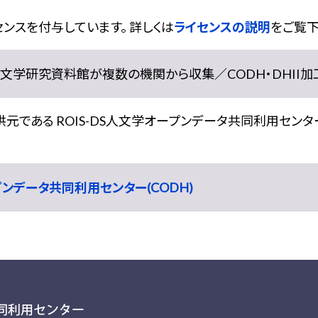
ンスを付与しています。 詳しくは
ライセンスの説明
をご覧下
学研究資料館が複数の機関から収集／CODH・DHII加工） doi:
である ROIS-DS人文学オープンデータ共同利用センター
ープンデータ共同利用センター(CODH)