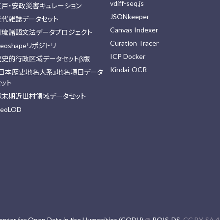
vdiff-seq.js
江戸・安政災害キュレーション
JSONkeeper
近代雑誌データセット
Canvas Indexer
日琉諸語文法データプロジェクト
Curation Tracer
eoshapeリポジトリ
ICP Docker
歴史的行政区域データセットβ版
Kindai-OCR
『日本歴史地名大系』地名項目データ
セット
幕末期近世村領域データセット
eoLOD
enter for Open Data in the Humanities (CODH)
@
ROIS-DS
. CC BY-SA 4.