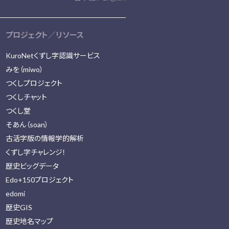
プロジェクト／リソース
KuroNetくずし字認識サービス
みを（miwo）
つくしプロジェクト
つくしチャット
つくし堂
そあん（soan）
古活字版の情報学的解析
くずし字チャレンジ！
歴史ビッグデータ
Edo+150プロジェクト
edomi
歴史GIS
歴史地名マップ