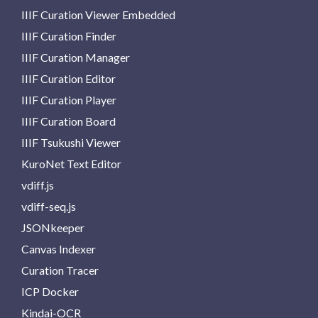
IIIF Curation Viewer Embedded
IIIF Curation Finder
IIIF Curation Manager
IIIF Curation Editor
IIIF Curation Player
IIIF Curation Board
IIIF Tsukushi Viewer
KuroNet Text Editor
vdiff.js
vdiff-seq.js
JSONkeeper
Canvas Indexer
Curation Tracer
ICP Docker
Kindai-OCR