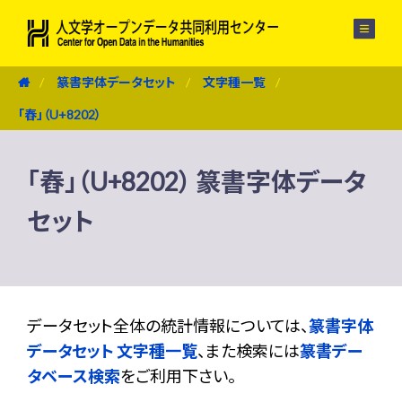
メニュー
篆書字体データセット
文字種一覧
「舂」（U+8202）
「舂」（U+8202） 篆書字体データ
セット
データセット全体の統計情報については、
篆書字体
データセット 文字種一覧
、また検索には
篆書デー
タベース検索
をご利用下さい。