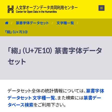
メニュー
篆書字体データセット
文字種一覧
「縐」（U+7E10）
「縐」（U+7E10） 篆書字体データ
セット
データセット全体の統計情報については、
篆書字体
データセット 文字種一覧
、また検索には
篆書デー
タベース検索
をご利用下さい。