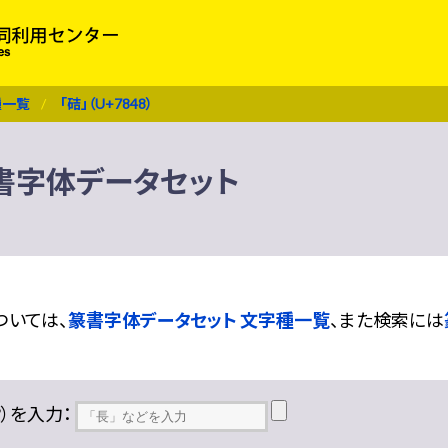
種一覧
「硈」（U+7848）
 篆書字体データセット
ついては、
篆書字体データセット 文字種一覧
、また検索には
??）を入力：