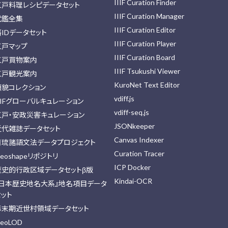
IIIF Curation Finder
江戸料理レシピデータセット
IIIF Curation Manager
武鑑全集
IIIF Curation Editor
藩IDデータセット
IIIF Curation Player
江戸マップ
IIIF Curation Board
江戸買物案内
IIIF Tsukushi Viewer
江戸観光案内
KuroNet Text Editor
顔貌コレクション
vdiff.js
IIFグローバルキュレーション
vdiff-seq.js
江戸・安政災害キュレーション
JSONkeeper
近代雑誌データセット
Canvas Indexer
日琉諸語文法データプロジェクト
Curation Tracer
eoshapeリポジトリ
ICP Docker
歴史的行政区域データセットβ版
Kindai-OCR
『日本歴史地名大系』地名項目データ
セット
幕末期近世村領域データセット
eoLOD