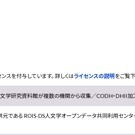
ンスを付与しています。 詳しくは
ライセンスの説明
をご覧下
学研究資料館が複数の機関から収集／CODH・DHII加工） doi:
である ROIS-DS人文学オープンデータ共同利用センター