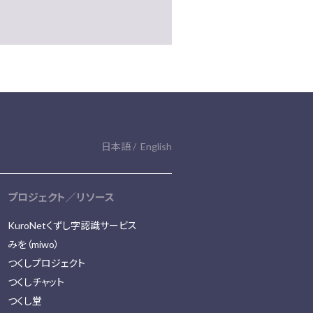
日本語
English
プロジェクト／リソース
KuroNetくずし字認識サービス
みを（miwo）
つくしプロジェクト
つくしチャット
つくし堂