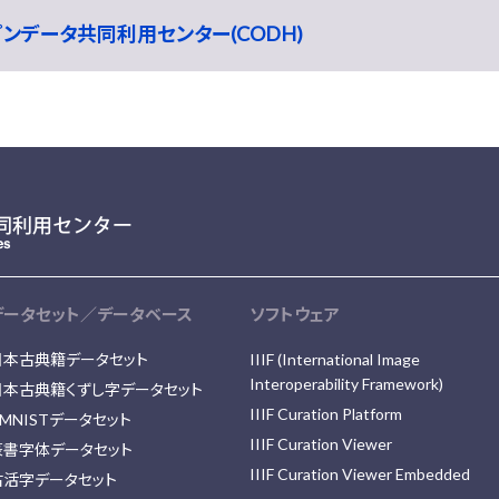
ープンデータ共同利用センター(CODH)
データセット／データベース
ソフトウェア
日本古典籍データセット
IIIF (International Image
Interoperability Framework)
日本古典籍くずし字データセット
IIIF Curation Platform
MNISTデータセット
IIIF Curation Viewer
篆書字体データセット
IIIF Curation Viewer Embedded
古活字データセット