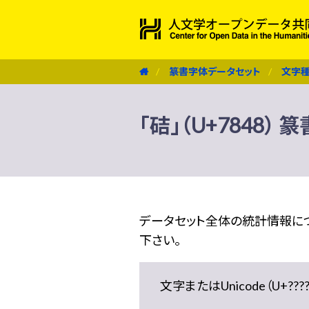
篆書字体データセット
文字
「硈」（U+7848）
データセット全体の統計情報に
下さい。
文字またはUnicode（U+??