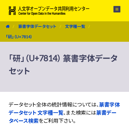
メニュー
篆書字体データセット
文字種一覧
「研」（U+7814）
「研」（U+7814） 篆書字体データ
セット
データセット全体の統計情報については、
篆書字体
データセット 文字種一覧
、また検索には
篆書デー
タベース検索
をご利用下さい。