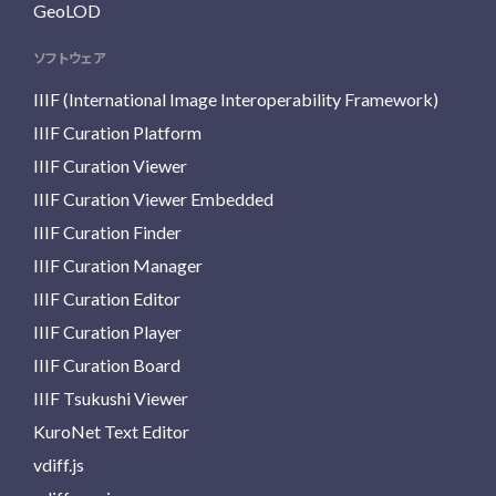
GeoLOD
ソフトウェア
IIIF (International Image Interoperability Framework)
IIIF Curation Platform
IIIF Curation Viewer
IIIF Curation Viewer Embedded
IIIF Curation Finder
IIIF Curation Manager
IIIF Curation Editor
IIIF Curation Player
IIIF Curation Board
IIIF Tsukushi Viewer
KuroNet Text Editor
vdiff.js