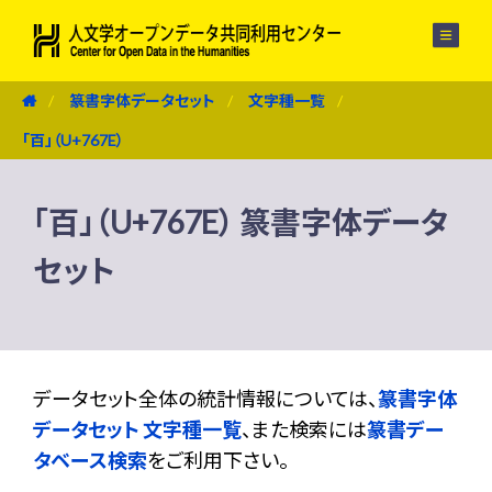
メニュー
篆書字体データセット
文字種一覧
「百」（U+767E）
「百」（U+767E） 篆書字体データ
セット
データセット全体の統計情報については、
篆書字体
データセット 文字種一覧
、また検索には
篆書デー
タベース検索
をご利用下さい。