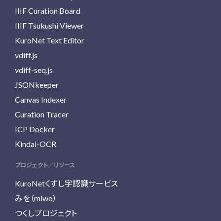
IIIF Curation Board
IIIF Tsukushi Viewer
KuroNet Text Editor
vdiff.js
vdiff-seq.js
JSONkeeper
Canvas Indexer
Curation Tracer
ICP Docker
Kindai-OCR
プロジェクト／リソース
KuroNetくずし字認識サービス
みを（miwo）
つくしプロジェクト