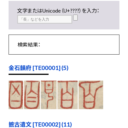
文字またはUnicode（U+????）を入力：
検索結果：
金石韻府 [TE00001] (5)
摭古遺文 [TE00002] (11)