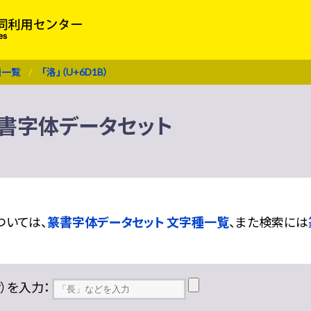
種一覧
「洛」（U+6D1B）
） 篆書字体データセット
ついては、
篆書字体データセット 文字種一覧
、また検索には
??）を入力：