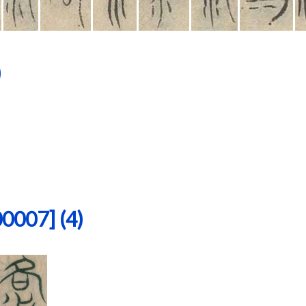
)
07] (4)