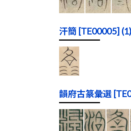
汗簡 [TE00005] (1
韻府古篆彙選 [TE000