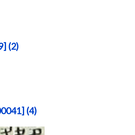
 (2)
41] (4)