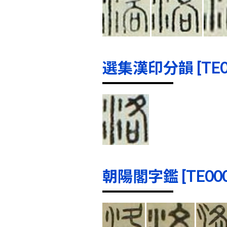
選集漢印分韻 [TE000
朝陽閣字鑑 [TE0005