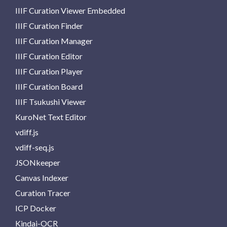
IIIF Curation Viewer Embedded
IIIF Curation Finder
IIIF Curation Manager
IIIF Curation Editor
IIIF Curation Player
IIIF Curation Board
IIIF Tsukushi Viewer
KuroNet Text Editor
vdiff.js
vdiff-seq.js
JSONkeeper
Canvas Indexer
Curation Tracer
ICP Docker
Kindai-OCR