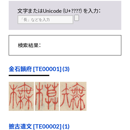
文字またはUnicode（U+????）を入力：
検索結果：
金石韻府 [TE00001] (3)
摭古遺文 [TE00002] (1)